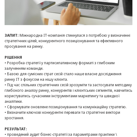
ЗАПИТ:
Міжнародна IT-компанія стикнулася з потребою у визначенні
стратегічних цілей, конкурентного позиціонування та ефективного
просування на ринку.
РІШЕННЯ
• Розробка стратегії у партисипативному форматі з глибоким
залученням команди.
• Базою для сумісних страт сесій стало наше власне дослідження
ринку IT з фокусом на нішу клієнта.
• Під час спільних стратегічних сесій зрозуміти та застосувати методику
глибокого аналізу ринку, конкурентів і клієнтських сегментів, навчитись
користуватись сучасними інструментами маркетингу та швидкої
аналітики.
• Сформувати оновлене позиціонування та комунікаційну стратегію.
• Визначити ключові конкурентні переваги та стратегічні вектори
зростання.
РЕЗУЛЬТАТ:
• проведений аудит бізнес-стратегії за параметрами практики \