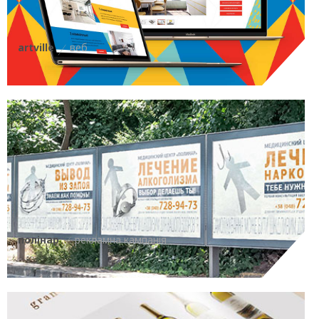
artville
веб
полінар
рекламна кампанія