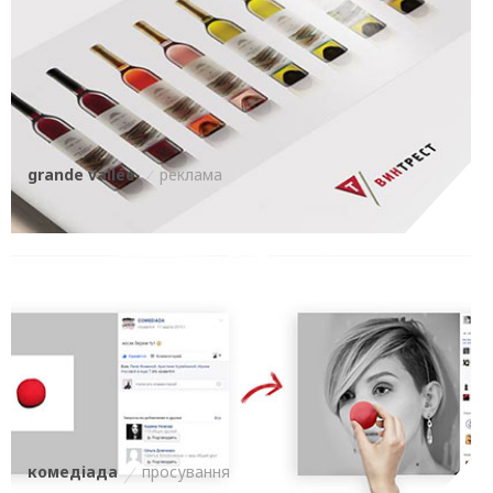
grande vallée
реклама
комедіада
просування