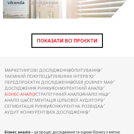
vikonda
дослідження
ПОКАЗАТИ ВСІ ПРОЄКТИ
МАРКЕТИНГОВІ ДОСЛІДЖЕННЯ
ОПИТУВАННЯ
ТАЄМНИЙ ПОКУПЕЦЬ
ГЛИБИННІ ІНТЕРВ'Ю
ПЕРЕДПРОЄКТНІ ДОСЛІДЖЕННЯ
USER JOURNEY MAP
ДОСЛІДЖЕННЯ РИНКУ
КОНКУРЕНТНИЙ АНАЛІЗ
БІЗНЕС-АНАЛІЗ
СТРАТЕГІЧНИЙ АНАЛІЗ
АНАЛІЗ НІШІ
АНАЛІЗ ЦА
СЕГМЕНТАЦІЯ ЦІЛЬОВОЇ АУДИТОРІЇ
СЕГМЕНТАЦІЯ РИНКУ
КОНКУРЕНТНА РОЗВІДКА
АУДИТ КОНКУРЕНТІВ
UX ДОСЛІДЖЕННЯ
Бізнес аналіз –
це процес дослідження та оцінки бізнесу з метою