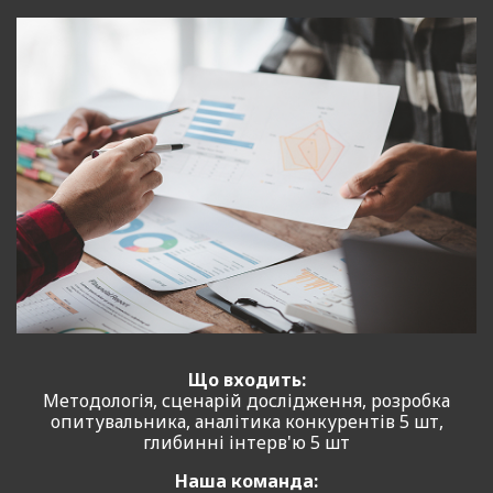
Після розробки рішень ми допомагаємо вам впровадити їх у ваш
бізнес. Це може включати організаційні зміни, впровадження нових
технологій або процесів та навчання персоналу.
5.
Моніторинг та оцінка:
Завершальний етап – це моніторинг результатів впроваджених змін та
оцінка їх ефективності. Ми проводимо регулярні перевірки та надаємо
звіти про досягнуті результати, щоб забезпечити постійне покращення
вашого бізнесу.
Бізнес-аналітика –
це важлива частина бізнес аналізу, яка включає
використання різних інструментів і методів для аналізу даних та
підтримки прийняття рішень. Ми використовуємо сучасні технології та
програмне забезпечення для збору, обробки та аналізу даних. Це
дозволяє нам надавати точну та своєчасну інформацію, яка є
основою для ефективного прийняття рішень.
Бізнес-аналітик грає ключову роль у управлінні проєктами, коли
постає вимога у якісному контролі business процесів проєкта. Він
відповідає за збір та аналіз даних, виявлення вимог та розробку
рішень, які сприятимуть досягненню цілей проєкту.
Що входить:
Методологія, сценарій дослідження, розробка
Бізнес аналіз
надає інформацію та інструменти, що допомагають
опитувальника, аналітика конкурентів 5 шт,
менеджерам приймати обґрунтовані рішення. Це включає аналіз
глибинні інтерв'ю 5 шт
фінансових показників, вивчення ринкових трендів, оцінку
ефективності бізнес-процесів та прогнозування майбутніх результатів.
Наша команда:
Завдяки цьому менеджери можуть розробляти стратегії, що