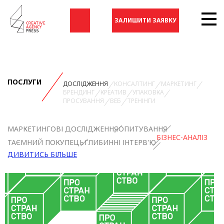
ЗАЛИШИТИ ЗАЯВКУ
ПОСЛУГИ
ДОСЛІДЖЕННЯ
КОНСАЛТИНГ
МАРКЕТИНГ
БРЕНДИНГ
КРЕАТИВ
УПАКОВКА
ПРОСУВАННЯ
ВЕБ
ТРЕНІНГИ
МАРКЕТИНГОВІ ДОСЛІДЖЕННЯ
ОПИТУВАННЯ
БІЗНЕС-АНАЛІЗ
ТАЄМНИЙ ПОКУПЕЦЬ
ГЛИБИННІ ІНТЕРВ'Ю
ДИВИТИСЬ БІЛЬШЕ