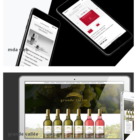
mda web
веб
grande vallée
веб