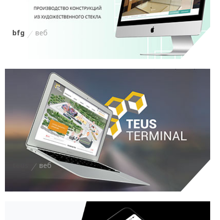
bfg
веб
teus
веб