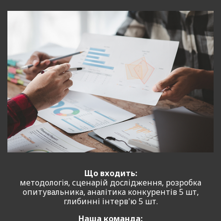
Вивчення конкурентів: ринковий аналіз включає дослідження
конкурентів, їхніх сильних та слабких сторін, що дозволяє розробити
конкурентні переваги.
Розробку маркетингових стратегій: на основі отриманих даних можна
розробити ефективні маркетингові стратегії, які враховують ринкові
тенденції та потреби споживачів.
Основні етапи аналізу та аудиту ринку
1. Збір та аналіз даних: На першому етапі ми збираємо релевантну
інформацію про ринок, використовуючи різні джерела, включаючи
внутрішні дані компанії, ринкові звіти, опитування та інші методи
дослідження. Це дозволяє отримати повне уявлення про поточний
стан ринку.
2. Сегментація ринку: ми поділяємо ринок на окремі сегменти на
основі різних критеріїв, таких як демографічні, географічні та
поведінкові характеристики споживачів. Це допомагає точно
визначити цільову аудиторію та її потреби.
3. Аналіз конкурентів: вивчення конкурентів є важливим етапом
ринкового аналізу. Ми досліджуємо сильні та слабкі сторони
конкурентів, їхні маркетингові стратегії та ринкові позиції, що
Що входить:
дозволяє розробити ефективні контрстратегії.
методологія, сценарій дослідження, розробка
4. Ми проводимо аналіз та оцінку ємності ринку, загальний
опитувальника, аналітика конкурентів 5 шт,
моніторинг ринку, визначаючи потенційний обсяг продажів та
глибинні інтерв'ю 5 шт.
можливості для зростання. Це включає оцінку поточного попиту та
пропозиції на ринку, тренди ринку, які матимуть вплив.
Наша команда: