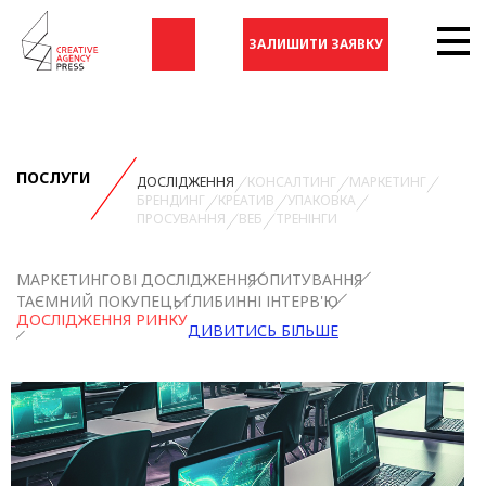
ЗАЛИШИТИ ЗАЯВКУ
ПОСЛУГИ
ДОСЛІДЖЕННЯ
КОНСАЛТИНГ
МАРКЕТИНГ
БРЕНДИНГ
КРЕАТИВ
УПАКОВКА
ПРОСУВАННЯ
ВЕБ
ТРЕНІНГИ
МАРКЕТИНГОВІ ДОСЛІДЖЕННЯ
ОПИТУВАННЯ
ТАЄМНИЙ ПОКУПЕЦЬ
ГЛИБИННІ ІНТЕРВ'Ю
ДОСЛІДЖЕННЯ РИНКУ
ДИВИТИСЬ БІЛЬШЕ