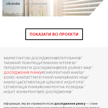
vikonda
дослідження
ПОКАЗАТИ ВСІ ПРОЄКТИ
МАРКЕТИНГОВІ ДОСЛІДЖЕННЯ
ОПИТУВАННЯ
ТАЄМНИЙ ПОКУПЕЦЬ
ГЛИБИННІ ІНТЕРВ'Ю
ПЕРЕДПРОЄКТНІ ДОСЛІДЖЕННЯ
USER JOURNEY MAP
ДОСЛІДЖЕННЯ РИНКУ
КОНКУРЕНТНИЙ АНАЛІЗ
БІЗНЕС-АНАЛІЗ
СТРАТЕГІЧНИЙ АНАЛІЗ
АНАЛІЗ НІШІ
АНАЛІЗ ЦА
СЕГМЕНТАЦІЯ ЦІЛЬОВОЇ АУДИТОРІЇ
СЕГМЕНТАЦІЯ РИНКУ
КОНКУРЕНТНА РОЗВІДКА
АУДИТ КОНКУРЕНТІВ
UX ДОСЛІДЖЕННЯ
Інформація, яку ви отримаєте після
дослідження ринку
— стане
ключовим елементом успішного ведення бізнесу в сучасних умовах