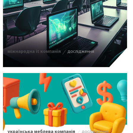
міжнародна it компанія
дослідження
українська меблева компанія
дослідження