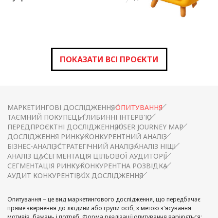
ПОКАЗАТИ ВСІ ПРОЄКТИ
МАРКЕТИНГОВІ ДОСЛІДЖЕННЯ
ОПИТУВАННЯ
ТАЄМНИЙ ПОКУПЕЦЬ
ГЛИБИННІ ІНТЕРВ'Ю
ПЕРЕДПРОЄКТНІ ДОСЛІДЖЕННЯ
USER JOURNEY MAP
ДОСЛІДЖЕННЯ РИНКУ
КОНКУРЕНТНИЙ АНАЛІЗ
БІЗНЕС-АНАЛІЗ
СТРАТЕГІЧНИЙ АНАЛІЗ
АНАЛІЗ НІШІ
АНАЛІЗ ЦА
СЕГМЕНТАЦІЯ ЦІЛЬОВОЇ АУДИТОРІЇ
СЕГМЕНТАЦІЯ РИНКУ
КОНКУРЕНТНА РОЗВІДКА
АУДИТ КОНКУРЕНТІВ
UX ДОСЛІДЖЕННЯ
Опитування – це вид маркетингового дослідження, що передбачає
пряме звернення до людини або групи осіб, з метою з'ясування
мотивів, бажань і потреб. Форма реалізації опитування варіюється: