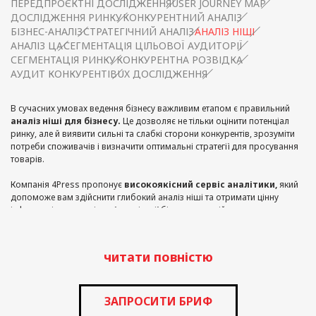
ПЕРЕДПРОЄКТНІ ДОСЛІДЖЕННЯ
USER JOURNEY MAP
ДОСЛІДЖЕННЯ РИНКУ
КОНКУРЕНТНИЙ АНАЛІЗ
БІЗНЕС-АНАЛІЗ
СТРАТЕГІЧНИЙ АНАЛІЗ
АНАЛІЗ НІШІ
АНАЛІЗ ЦА
СЕГМЕНТАЦІЯ ЦІЛЬОВОЇ АУДИТОРІЇ
СЕГМЕНТАЦІЯ РИНКУ
КОНКУРЕНТНА РОЗВІДКА
АУДИТ КОНКУРЕНТІВ
UX ДОСЛІДЖЕННЯ
В сучасних умовах ведення бізнесу важливим етапом є правильний
аналіз ніші для бізнесу.
Це дозволяє не тільки оцінити потенціал
ринку, але й виявити сильні та слабкі сторони конкурентів, зрозуміти
потреби споживачів і визначити оптимальні стратегії для просування
товарів.
Компанія 4Press пропонує
високоякісний сервіс аналітики,
який
допоможе вам здійснити глибокий аналіз ніші та отримати цінну
інформацію для успішної реалізації бізнес-стратегій.
Аналіз ніші є ключовим елементом у розробці стратегії
продаж.
Ми використовуємо передові методи та інструменти для
читати повністю
збору і аналізу даних, що дозволяє нашим клієнтам отримати
вичерпну інформацію про ринок, конкурентів і потенційних покупців.
Завдяки нашому сервісу аналітики, ви зможете вибрати нішу, яка має
найбільший потенціал для вашого бізнесу. Ваш бізнес отримає нові
ЗАПРОСИТИ БРИФ
можливості для зростання, глибоке розуміння ринку та цінні данні як