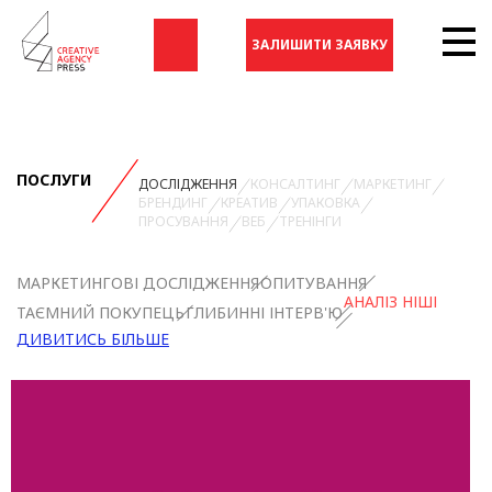
ЗАЛИШИТИ ЗАЯВКУ
ПОСЛУГИ
ДОСЛІДЖЕННЯ
КОНСАЛТИНГ
МАРКЕТИНГ
БРЕНДИНГ
КРЕАТИВ
УПАКОВКА
ПРОСУВАННЯ
ВЕБ
ТРЕНІНГИ
МАРКЕТИНГОВІ ДОСЛІДЖЕННЯ
ОПИТУВАННЯ
АНАЛІЗ НІШІ
ТАЄМНИЙ ПОКУПЕЦЬ
ГЛИБИННІ ІНТЕРВ'Ю
ДИВИТИСЬ БІЛЬШЕ