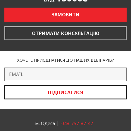
Ринкові
дослідження
надають цінну інформацію про поточні тренди
та прогнози розвитку ринку. Оперуючи результатами таких досліджень
ЗАМОВИТИ
ви отримуєте важливу частину картини ринку та чітке розуміння в
якому напрямку рухається ринок, які зміни очікуються і як до них
підготуватися.
ОТРИМАТИ КОНСУЛЬТАЦІЮ
Моніторинг діяльності конкурентів дозволяє зрозуміти, які стратегії
вони використовують, які продукти та послуги пропонують і які
маркетингові інструменти застосовують. Це допомагає компаніям
адаптувати свої стратегії та бути на крок попереду від конкурентів.
ХОЧЕТЕ ПРИЄДНАТИСЯ ДО НАШИХ ВЕБІНАРІВ?
ПІДПИСАТИСЯ
м. Одеса
048-757-87-42