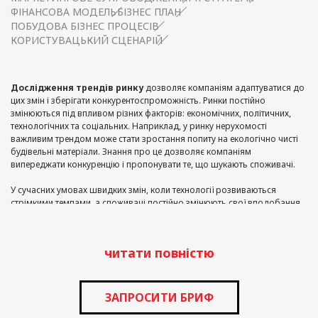
ФІНАНСОВА МОДЕЛЬ
БІЗНЕС ПЛАН
ПОБУДОВА БІЗНЕС ПРОЦЕСІВ
КОРИСТУВАЦЬКИЙ СЦЕНАРІЙ
Дослідження трендів ринку
дозволяє компаніям адаптуватися до
цих змін і зберігати конкурентоспроможність. Ринки постійно
змінюються під впливом різних факторів: економічних, політичних,
технологічних та соціальних. Наприклад, у ринку нерухомості
важливим трендом може стати зростання попиту на екологічно чисті
будівельні матеріали. Знання про це дозволяє компаніям
випереджати конкуренцію і пропонувати те, що шукають споживачі.
У сучасних умовах швидких змін, коли технології розвиваються
стрімкими темпами, а споживачі постійно змінюють свої вподобання,
важливо бути в курсі останніх тенденцій.
Це стосується трендів у
будь-якої галузі, включаючи ринок нерухомості, IT-сектор, роздрібну
торгівлю та багато інших.
читати повністю
Розуміння трендів ринку допомагає компаніям
прогнозувати
майбутній попит і адаптувати свої стратегії
відповідно до змін
у поведінці споживачів. Це особливо важливо для галузей з високою
ЗАПРОСИТИ БРИФ
конкуренцією, де здатність передбачати потреби клієнтів може стати
вирішальною перевагою.