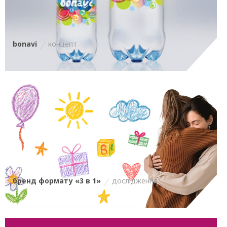
bonavi
концепт
бренд формату «3 в 1»
дослідження