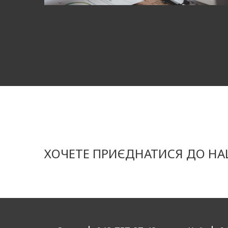
Таємний покуп
процесах перебу
Маркетингове аг
допомагають ком
обслуговування.
Послуга "таємни
виявити недоліки
ХОЧЕТЕ ПРИЄДНАТИСЯ ДО НАШ
Таємний покупе
уникнути суб'єк
обслуговування з
зрозуміти його 