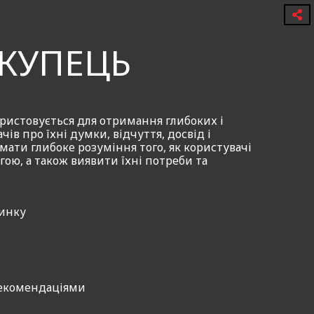
р перевірки, що в сукупності
КУПЕЦЬ
ористовується для отримання глибоких і
ів про їхні думки, відчуття, досвід і
ати глибоке розуміння того, як користувачі
гою, а також виявити їхні потреби та
ринку
таємного покупця і гайда
ревірки та фіксування
ості та рекомендацій.
рекомендаціями