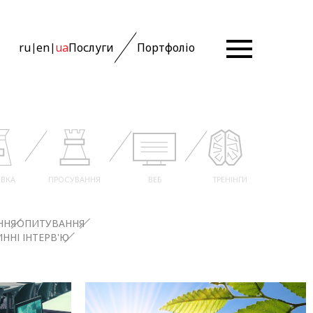
ru
en
ua
Послуги
Портфоліо
|
|
ВКА
ПРОСУВАННЯ
ВЕБ
ТРЕНІНГИ
ННЯ
ОПИТУВАННЯ
ННІ ІНТЕРВ'Ю