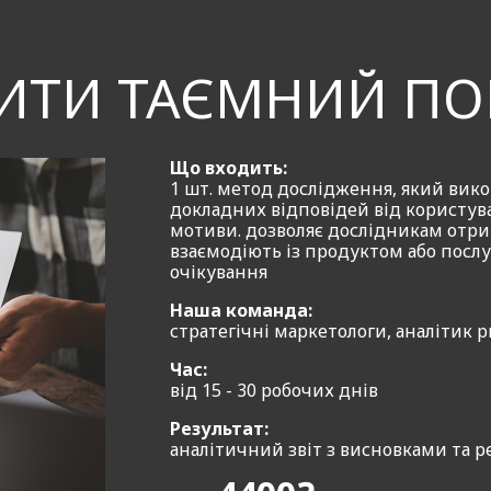
наність продавця, несподіваний і засекречений характе
результат.
ИТИ ТАЄМНИЙ ПО
води для залучення таємного покупця:
имання з боку персоналу стандартів компанії;
Що входить:
1 шт. метод дослідження, який вик
ваги та недоліки обслуговування клієнтів;
докладних відповідей від користувач
 знань персоналу про надану послугу або товар;
мотиви. дозволяє дослідникам отрим
взаємодіють із продуктом або послу
фесіоналізм співробітників.
очікування
Наша команда:
стратегічні маркетологи, аналітик 
рганізовуємо кожен етап перевірки: розробка портрета 
Час:
р кандидатів і проведення інструктажу, організація пе
від 15 - 30 робочих днів
ек-лист, аналіз отриманої інформації, підготовка звітн
Результат:
аналітичний звіт з висновками та 