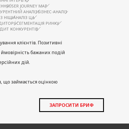
ННІ ІНТЕРВ'Ю
ЕННЯ
USER JOURNEY MAP
УРЕНТНИЙ АНАЛІЗ
БІЗНЕС-АНАЛІЗ
З НІШІ
АНАЛІЗ ЦА
ДИТОРІЇ
СЕГМЕНТАЦІЯ РИНКУ
ДИТ КОНКУРЕНТІВ
ування клієнтів. Позитивні
 ймовірність бажаних подій
ерсійних дій.
, що займається оцінкою
ги.
ЗАПРОСИТИ БРИФ
стується послугою, оцінює
 неупередженість таємного