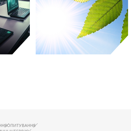
А IT
СОНЯЧНА
АНІЯ
ЕНЕРГЕТИКА
дження
дослідження
ННЯ
ОПИТУВАННЯ