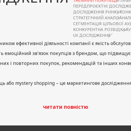
ТАЄМНИЙ ПОКУПЕЦЬ
ГЛИБИ
ПЕРЕДПРОЄКТНІ ДОСЛІДЖ
ДОСЛІДЖЕННЯ РИНКУ
КОНК
СТРАТЕГІЧНИЙ АНАЛІЗ
АНАЛІ
СЕГМЕНТАЦІЯ ЦІЛЬОВОЇ АУ
КОНКУРЕНТНА РОЗВІДКА
АУ
UX ДОСЛІДЖЕННЯ
иком ефективної діяльності компанії є якість обслугов
ь емоційний зв'язок покупців з брендом, що підвищує
бних і повторних покупок, рекомендацій та інших конв
ь або mystery shopping – це маркетингове дослідження
вання клієнтів у результаті покупки продукції або послу
читати повністю
дготовлений таємний агент здійснює покупку або кори
ування, фіксуючи результати оцінки. Основні переваги: