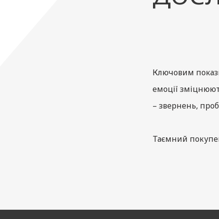
Ключовим показн
емоції зміцнюют
– звернень, про
Таємний покупец
якості обслугову
Суть методу:
пі
якість обслугов