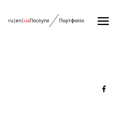
ru
en
ua
Послуги
Портфоліо
|
|