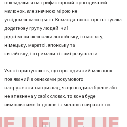
покладалися на трифакторний просодичний
малюнок, але значною мірою не
усвідомлювали цього. Команда також протестувала
додаткову групу людей, чиї
рідні мови включали англійську, іспанську,
німецьку, маратхі, японську та
китайську, і отримали ті самі результати.
Учені припускають, що просодичний малюнок
пов'язаний з ознаками розумового
напруження: наприклад, якщо людина бреше або
не впевнена у своїх словах, то вона буде
вимовлятиме їх довше і з меншою виразністю.