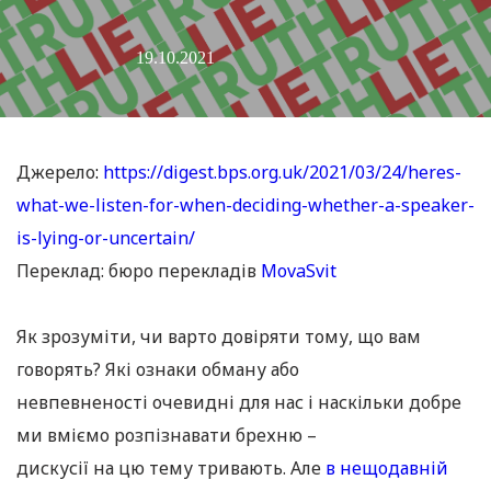
19.10.2021
Джерело
:
https://digest.bps.org.uk/2021/03/24/heres-
what-we-listen-for-when-deciding-whether-a-speaker-
is-lying-or-uncertain/
Переклад: бюро перекладів
MovaSvit
Як зрозуміти, чи варто довіряти тому, що вам
говорять? Які ознаки обману або
невпевненості очевидні для нас і наскільки добре
ми вміємо розпізнавати брехню –
дискусії на цю тему тривають. Але
в нещодавній