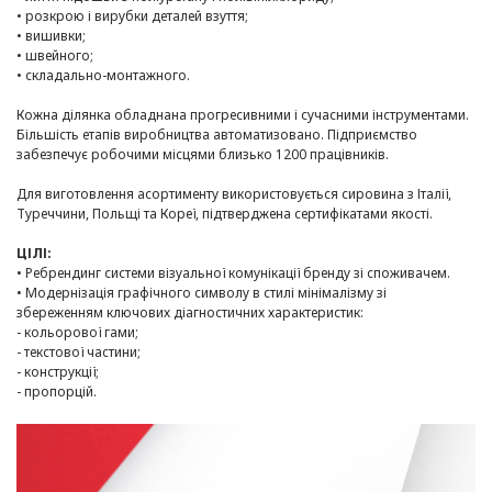
• розкрою і вирубки деталей взуття;
• вишивки;
• швейного;
• складально-монтажного.
Кожна ділянка обладнана прогресивними і сучасними інструментами.
Більшість етапів виробництва автоматизовано. Підприємство
забезпечує робочими місцями близько 1200 працівників.
Для виготовлення асортименту використовується сировина з Італії,
Туреччини, Польщі та Кореї, підтверджена сертифікатами якості.
ЦІЛІ:
• Ребрендинг системи візуальної комунікації бренду зі споживачем.
• Модернізація графічного символу в стилі мінімалізму зі
збереженням ключових діагностичних характеристик:
- кольорової гами;
- текстової частини;
- конструкції;
-
пропорцій.