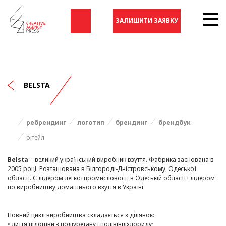
ЗАЛИШИТИ ЗАЯВКУ
BELSTA
ребрендинг
логотип
брендинг
брендбук
рітейл
Belsta
– великий український виробник взуття. Фабрика заснована в
2005 році. Розташована в Білгороді-Дністровському, Одеської
області. Є лідером легкої промисловості в Одеській області і лідером
по виробництву домашнього взуття в Україні.
Повний цикл виробництва складається з ділянок:
• лиття підошви з поліуретану і полівінілхлориду;