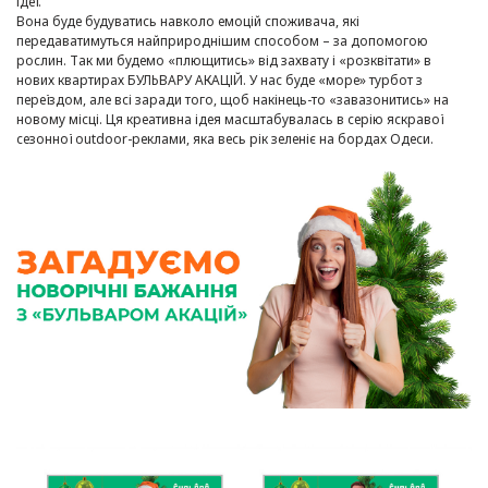
ідеї.
Вона буде будуватись навколо емоцій споживача, які
передаватимуться найприроднішим способом – за допомогою
рослин. Так ми будемо «плющитись» від захвату і «розквітати» в
нових квартирах БУЛЬВАРУ АКАЦІЙ. У нас буде «море» турбот з
переїздом, але всі заради того, щоб накінець-то «завазонитись» на
новому місці. Ця креативна ідея масштабувалась в серію яскравої
сезонної outdoor-реклами, яка весь рік зеленіє на бордах Одеси.