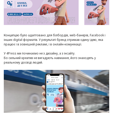
Концепцію було адаптовано для білбордів, web-банерів, Facebook і
інших digital-форматів. У результаті бренд отримав єдину ідею, яка
працює і в зовнішній рекламі, і в онлайн-комунікації.
У 4Press ми починаємо не з дизайну, а з інсайту.
Бо сильний креатив не вигадують навмання, його знаходять у
реальному досвіді людей.