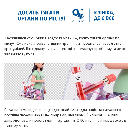
Так з’явився ключовий меседж кампанії: «Досить тягати органи по
місту». Сміливий, провокативний, іронічний і, водночас, абсолютно
зрозумілий. Він одразу викликає емоцію, візуалізує проблему та легко
запам’ятовується.
Візуально ми підсилили цю ідею знайомою для пацієнта ситуацією:
постійне переміщення між лікарями, аналізами й клініками. А далі
запропонували просте і логічне рішення: ONClinic — клініка, де все є в
одному місці.