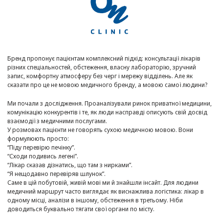
Бренд пропонує пацієнтам комплексний підхід: консультації лікарів
різних спеціальностей, обстеження, власну лабораторію, зручний
запис, комфортну атмосферу без черг і мережу відділень. Але як
сказати про це не мовою медичного бренду, а мовою самої людини?
Ми почали з дослідження. Проаналізували ринок приватної медицини,
комунікацію конкурентів і те, як люди насправді описують свій досвід
взаємодії з медичними послугами.
У розмовах пацієнти не говорять сухою медичною мовою. Вони
формулюють просто:
“Піду перевірю печінку”.
“Сходи подивись легені”.
“Лікар сказав дізнатись, що там з нирками”.
“Я нещодавно перевіряв шлунок”.
Саме в цій побутовій, живій мові ми й знайшли інсайт. Для людини
медичний маршрут часто виглядає як виснажлива логістика: лікар в
одному місці, аналізи в іншому, обстеження в третьому. Ніби
доводиться буквально тягати свої органи по місту.