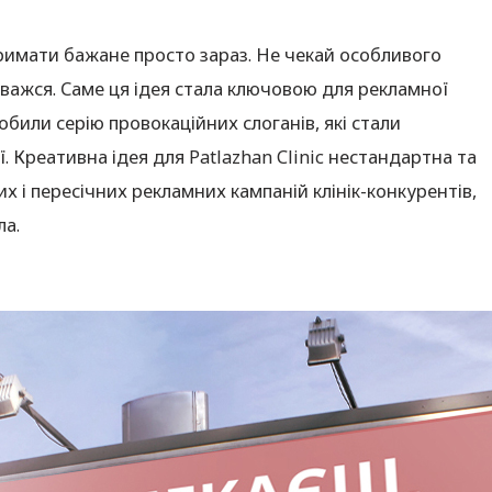
имати бажане просто зараз. Не чекай особливого
аважся. Саме ця ідея стала ключовою для рекламної
зробили серію провокаційних слоганів, які стали
 Креативна ідея для Patlazhan Clinic нестандартна та
их і пересічних рекламних кампаній клінік-конкурентів,
ла.