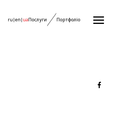
ru
en
ua
Послуги
Портфоліо
|
|