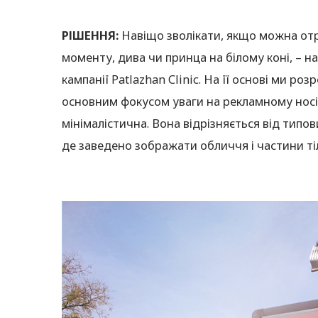
РІШЕННЯ:
Навіщо зволікати, якщо можна отр
моменту, дива чи принца на білому коні, – н
кампанії Patlazhan Clinic. На її основі ми ро
основним фокусом уваги на рекламному носії.
мінімалістична. Вона відрізняється від типов
де заведено зображати обличчя і частини ті