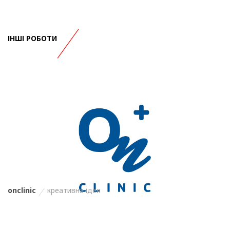
ІНШІ РОБОТИ
onclinic
креативна ідея